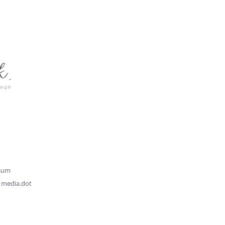
sum
y
media.dot